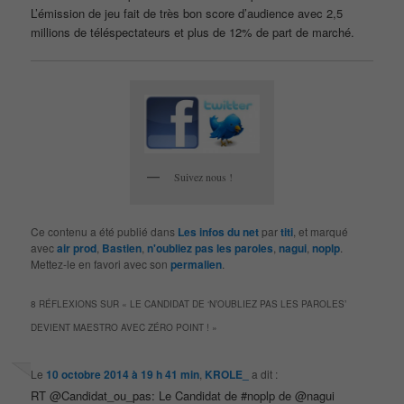
L’émission de jeu fait de très bon score d’audience avec 2,5
millions de téléspectateurs et plus de 12% de part de marché.
Suivez nous !
Ce contenu a été publié dans
Les infos du net
par
titi
, et marqué
avec
air prod
,
Bastien
,
n'oubliez pas les paroles
,
nagui
,
noplp
.
Mettez-le en favori avec son
permalien
.
8 RÉFLEXIONS SUR «
LE CANDIDAT DE ‘N’OUBLIEZ PAS LES PAROLES’
DEVIENT MAESTRO AVEC ZÉRO POINT !
»
Le
10 octobre 2014 à 19 h 41 min
,
KROLE_
a dit :
RT @Candidat_ou_pas: Le Candidat de #noplp de @nagui