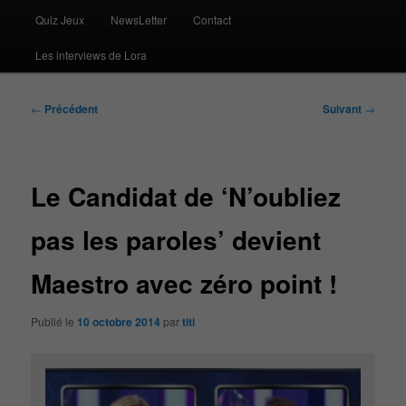
Quiz Jeux
NewsLetter
Contact
Les interviews de Lora
Navigation
←
Précédent
Suivant
→
des
articles
Le Candidat de ‘N’oubliez
pas les paroles’ devient
Maestro avec zéro point !
Publié le
10 octobre 2014
par
titi