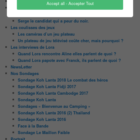
Le candidat masqué
Accept all - Accepter Tout
Le trombinoscope des Joueurs
Géraldine multirécidiviste des émissions TV
Serge le candidat qui a peur du noir.
Les coulisses des jeux
Les caméras d’un jeu plateau
Un plateau de jeu télévisé coûte cher, mais pourquoi ?
Les interviews de Lora
Quand Lora rencontre Aline elles parlent de quoi ?
Quand Lora papote avec Franck, ils parlent de quoi ?
NewsLetter
Nos Sondages
Sondage Koh Lanta 2018 Le combat des héros
Sondage Koh Lanta Fidji 2017
Sondage Koh Lanta Cambodge 2017
Sondage Koh Lanta
Sondages « Bienvenue au Camping »
Sondage Koh Lanta 2016 (2) Thailand
Sondage Koh Lanta 2016
Face à la Bande
Sondage Le Maillon Faible
Portrait