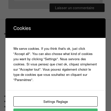
Cookies
PAGES
Castings
C’est quoi un casteur ?
C’est quoi un directeur de casting ?
We serve cookies. If you think that's ok, just click
Harry
"Accept all". You can also choose what kind of cookies
Motus
you want by clicking "Settings". Nous servons des
Slam
cookies. Si vous pensez que c'est ok, cliquez simplement
C’est quoi un casting ?
sur "Accepter tout". Vous pouvez également choisir le
Tous les castings
type de cookies que vous souhaitez en cliquant sur
Les 12 coups de midi
"Paramètres".
Les Z’Amours
N’oubliez Pas Les Paroles
Tout le monde veut prendre sa place
Chaine Youtube
Settings Reglage
Contact
Il était une fois ….