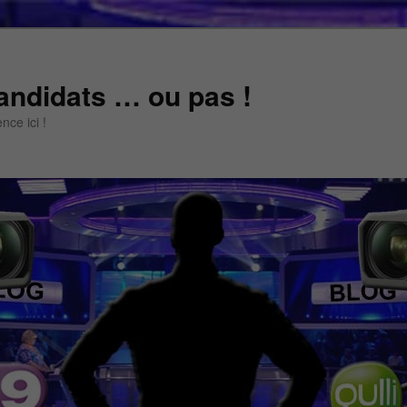
andidats … ou pas !
ce ici !