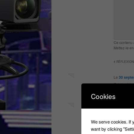
Ce contenu 
Mettez-le en
4 RÉFLEXION
Le
30 septe
Pépita Mai
Cookies
Répondre
Le
30 septe
Romain St
We serve cookies. If y
want by clicking "Set
Répondre