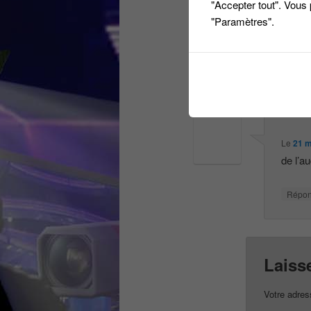
"Accepter tout". Vous
"Paramètres".
Le
1 oc
Intére
Répo
Le
21 m
de l’a
Répo
Laiss
Votre adres