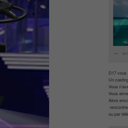
D17
D17 vous 
Un casting
Vous n’ave
Vous aimez
Alors env
rencontre
ou par té