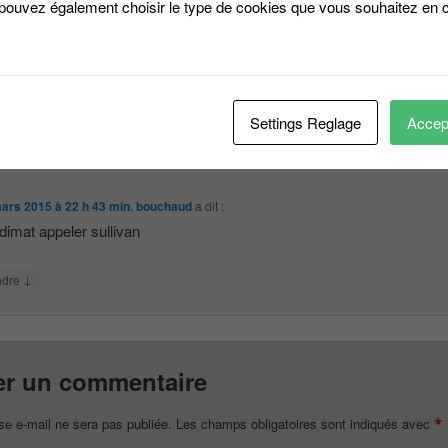
 pouvez également choisir le type de cookies que vous souhaitez en c
tobre 2014 à 11 h 15 min
,
ROUCHETTE
a dit :
ssé par cette expérience
↓
ndre
Settings Reglage
Accept
ars 2015 à 22 h 43 min
,
bouchaud
a dit :
udimat appeler sullivan
↓
ndre
er un commentaire
*
se e-mail ne sera pas publiée.
Les champs obligatoires sont indiqués avec