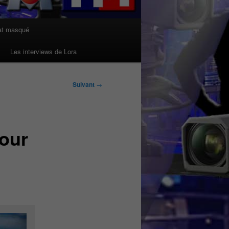
at masqué
Les interviews de Lora
Suivant
→
mour