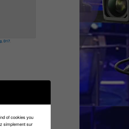
g
,
D17
.
kind of cookies you
ez simplement sur