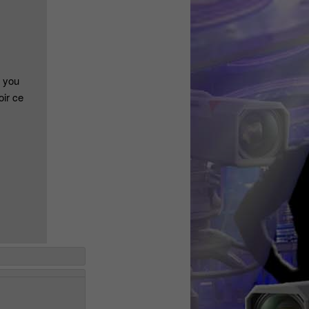
y you
oir ce