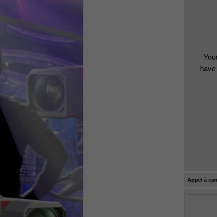
Your
have 
Appel à ca