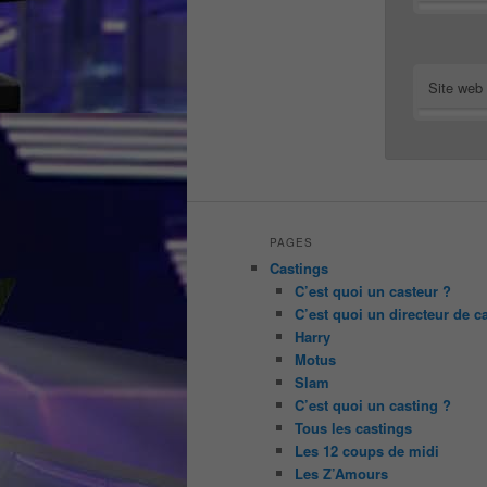
Site web
PAGES
Castings
C’est quoi un casteur ?
C’est quoi un directeur de c
Harry
Motus
Slam
C’est quoi un casting ?
Tous les castings
Les 12 coups de midi
Les Z’Amours