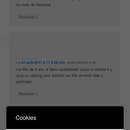
ou mois de Vacance
↓
Répondre
Le
24 août 2017 à 17 h 26 min
,
serbis kamilia
a dit :
ma fille de 8 ans et demi souhaiterait savoir si bientot il y
aura un casting pour enfants car elle aimerait bien y
participer.
↓
Répondre
Cookies
Laisser un commentaire