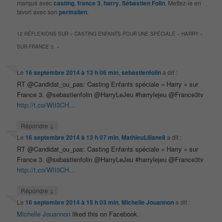
marqué avec
casting
,
france 3
,
harry
,
Sébastien Folin
. Mettez-le en
favori avec son
permalien
.
12 RÉFLEXIONS SUR «
CASTING ENFANTS POUR UNE SPÉCIALE « HARRY »
SUR FRANCE 3.
»
Le
16 septembre 2014 à 13 h 06 min
,
sebastienfolin
a dit :
RT @Candidat_ou_pas: Casting Enfants spéciale « Harry » sur
France 3. @sebastienfolin @HarryLeJeu #harrylejeu @France3tv
http://t.co/WII3CH…
↓
Répondre
Le
16 septembre 2014 à 13 h 07 min
,
MathieuLiliane8
a dit :
RT @Candidat_ou_pas: Casting Enfants spéciale « Harry » sur
France 3. @sebastienfolin @HarryLeJeu #harrylejeu @France3tv
http://t.co/WII3CH…
↓
Répondre
Le
16 septembre 2014 à 15 h 03 min
,
Michelle Jouannon
a dit :
Michelle Jouannon
liked this on Facebook.