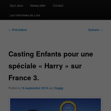
Quiz Jeux
NewsLetter
Contact
Les interviews de Lora
Navigation
←
Précédent
Suivant
→
des
articles
Casting Enfants pour une
spéciale « Harry » sur
France 3.
Publié le
16 septembre 2014
par
Huggy