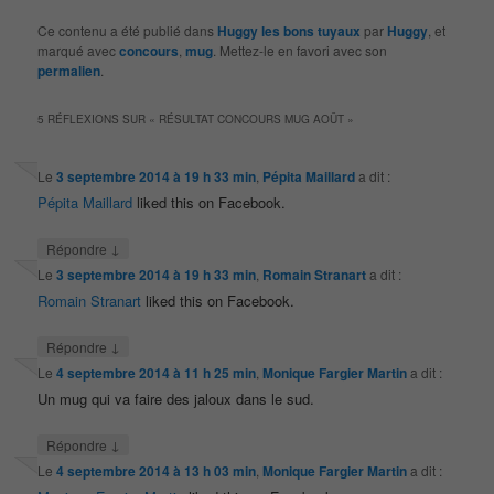
Ce contenu a été publié dans
Huggy les bons tuyaux
par
Huggy
, et
marqué avec
concours
,
mug
. Mettez-le en favori avec son
permalien
.
5 RÉFLEXIONS SUR «
RÉSULTAT CONCOURS MUG AOÛT
»
Le
3 septembre 2014 à 19 h 33 min
,
Pépita Maillard
a dit :
Pépita Maillard
liked this on Facebook.
↓
Répondre
Le
3 septembre 2014 à 19 h 33 min
,
Romain Stranart
a dit :
Romain Stranart
liked this on Facebook.
↓
Répondre
Le
4 septembre 2014 à 11 h 25 min
,
Monique Fargier Martin
a dit :
Un mug qui va faire des jaloux dans le sud.
↓
Répondre
Le
4 septembre 2014 à 13 h 03 min
,
Monique Fargier Martin
a dit :