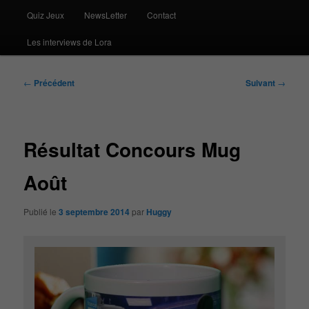
Quiz Jeux
NewsLetter
Contact
Les interviews de Lora
Navigation
←
Précédent
Suivant
→
des
articles
Résultat Concours Mug
Août
Publié le
3 septembre 2014
par
Huggy