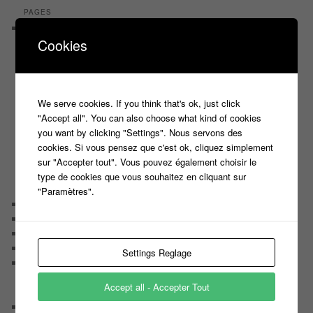
PAGES
Castings
Cookies
C’est quoi un casteur ?
C’est quoi un directeur de casting ?
Harry
Motus
Slam
We serve cookies. If you think that's ok, just click
C’est quoi un casting ?
"Accept all". You can also choose what kind of cookies
Tous les castings
you want by clicking "Settings". Nous servons des
Les 12 coups de midi
cookies. Si vous pensez que c'est ok, cliquez simplement
Les Z’Amours
sur "Accepter tout". Vous pouvez également choisir le
N’oubliez Pas Les Paroles
type de cookies que vous souhaitez en cliquant sur
Tout le monde veut prendre sa place
"Paramètres".
Chaine Youtube
Contact
Il était une fois ….
Le candidat masqué
Settings Reglage
Le trombinoscope des Joueurs
Géraldine multirécidiviste des émissions TV
Accept all - Accepter Tout
Serge le candidat qui a peur du noir.
Les coulisses des jeux