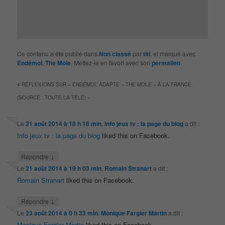
Ce contenu a été publié dans
Non classé
par
titi
, et marqué avec
Endémol
,
The Mole
. Mettez-le en favori avec son
permalien
.
4 RÉFLEXIONS SUR «
ENDÉMOL ADAPTE « THE MOLE » À LA FRANCE
(SOURCE : TOUTE LA TÉLÉ)
»
Le
21 août 2014 à 18 h 18 min
,
Info jeux tv : la page du blog
a dit :
Info jeux tv : la page du blog
liked this on Facebook.
↓
Répondre
Le
21 août 2014 à 19 h 03 min
,
Romain Stranart
a dit :
Romain Stranart
liked this on Facebook.
↓
Répondre
Le
23 août 2014 à 0 h 33 min
,
Monique Fargier Martin
a dit :
Monique Fargier Martin
liked this on Facebook.