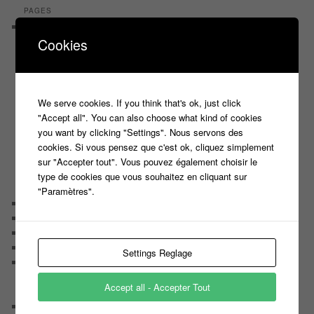
PAGES
Castings
Cookies
C’est quoi un casteur ?
C’est quoi un directeur de casting ?
Harry
Motus
Slam
We serve cookies. If you think that's ok, just click
C’est quoi un casting ?
"Accept all". You can also choose what kind of cookies
Tous les castings
you want by clicking "Settings". Nous servons des
Les 12 coups de midi
cookies. Si vous pensez que c'est ok, cliquez simplement
Les Z’Amours
sur "Accepter tout". Vous pouvez également choisir le
N’oubliez Pas Les Paroles
type de cookies que vous souhaitez en cliquant sur
Tout le monde veut prendre sa place
"Paramètres".
Chaine Youtube
Contact
Il était une fois ….
Le candidat masqué
Settings Reglage
Le trombinoscope des Joueurs
Géraldine multirécidiviste des émissions TV
Accept all - Accepter Tout
Serge le candidat qui a peur du noir.
Les coulisses des jeux