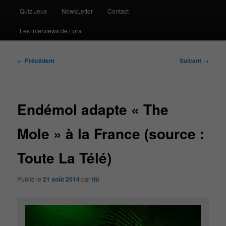
Quiz Jeux
NewsLetter
Contact
Les interviews de Lora
Navigation
←
Précédent
Suivant
→
des
articles
Endémol adapte « The
Mole » à la France (source :
Toute La Télé)
Publié le
21 août 2014
par
titi