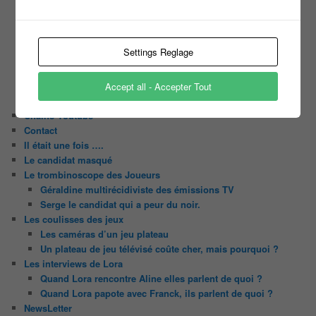
Slam
C’est quoi un casting ?
Tous les castings
Settings Reglage
Les 12 coups de midi
Les Z’Amours
N’oubliez Pas Les Paroles
Accept all - Accepter Tout
Tout le monde veut prendre sa place
Chaine Youtube
Contact
Il était une fois ….
Le candidat masqué
Le trombinoscope des Joueurs
Géraldine multirécidiviste des émissions TV
Serge le candidat qui a peur du noir.
Les coulisses des jeux
Les caméras d’un jeu plateau
Un plateau de jeu télévisé coûte cher, mais pourquoi ?
Les interviews de Lora
Quand Lora rencontre Aline elles parlent de quoi ?
Quand Lora papote avec Franck, ils parlent de quoi ?
NewsLetter