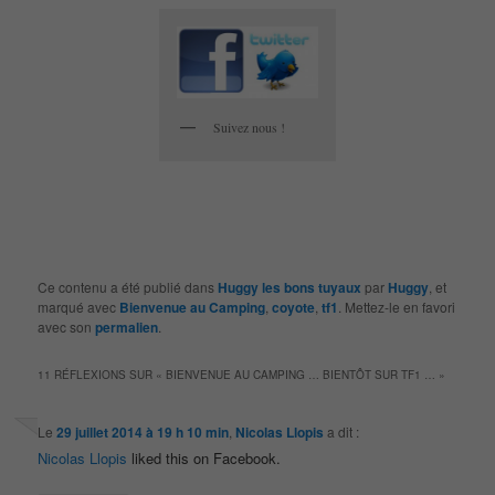
Suivez nous !
Ce contenu a été publié dans
Huggy les bons tuyaux
par
Huggy
, et
marqué avec
Bienvenue au Camping
,
coyote
,
tf1
. Mettez-le en favori
avec son
permalien
.
11 RÉFLEXIONS SUR «
BIENVENUE AU CAMPING … BIENTÔT SUR TF1 …
»
Le
29 juillet 2014 à 19 h 10 min
,
Nicolas Llopis
a dit :
Nicolas Llopis
liked this on Facebook.