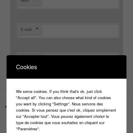
*
Nom
*
E-mail
Site web
Cookies
We serve cookies. If you think that's ok, just click
"Accept all". You can also choose what kind of cookies
PAGES
you want by clicking "Settings". Nous servons des
Castings
cookies. Si vous pensez que c'est ok, cliquez simplement
C’est quoi un casteur ?
sur "Accepter tout". Vous pouvez également choisir le
C’est quoi un directeur de casting ?
type de cookies que vous souhaitez en cliquant sur
Harry
"Paramètres".
Motus