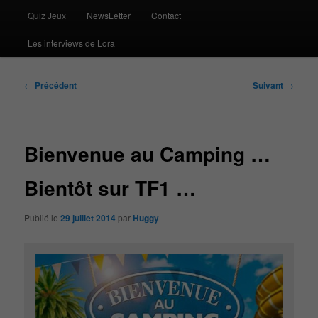
Quiz Jeux
NewsLetter
Contact
Les interviews de Lora
Navigation
←
Précédent
Suivant
→
des
articles
Bienvenue au Camping …
Bientôt sur TF1 …
Publié le
29 juillet 2014
par
Huggy