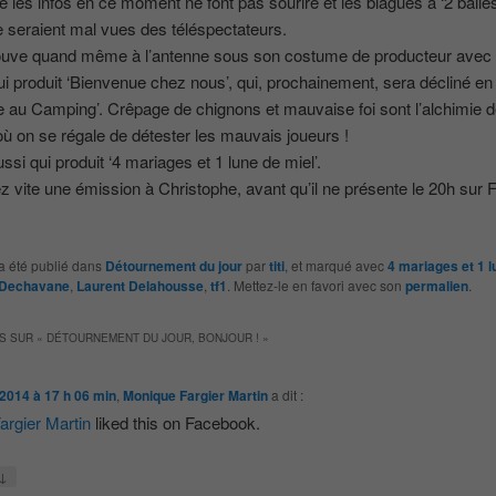
e les infos en ce moment ne font pas sourire et les blagues à ‘2 balle
 seraient mal vues des téléspectateurs.
rouve quand même à l’antenne sous son costume de producteur avec 
ui produit ‘Bienvenue chez nous’, qui, prochainement, sera décliné en
 au Camping’. Crêpage de chignons et mauvaise foi sont l’alchimie d
ù on se régale de détester les mauvais joueurs !
ussi qui produit ‘4 mariages et 1 lune de miel’.
z vite une émission à Christophe, avant qu’il ne présente le 20h sur 
a été publié dans
Détournement du jour
par
titi
, et marqué avec
4 mariages et 1 l
 Dechavane
,
Laurent Delahousse
,
tf1
. Mettez-le en favori avec son
permalien
.
S SUR «
DÉTOURNEMENT DU JOUR, BONJOUR !
»
t 2014 à 17 h 06 min
,
Monique Fargier Martin
a dit :
argier Martin
liked this on Facebook.
↓