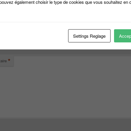
 pouvez également choisir le type de cookies que vous souhaitez en c
↓
er un commentaire
*
se e-mail ne sera pas publiée.
Les champs obligatoires sont indiqués avec
Settings Reglage
Accept
*
aire