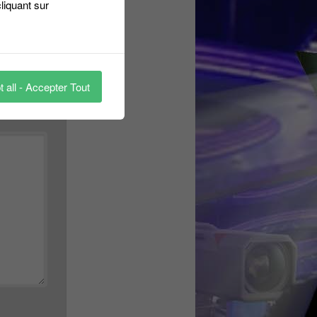
liquant sur
 all - Accepter Tout