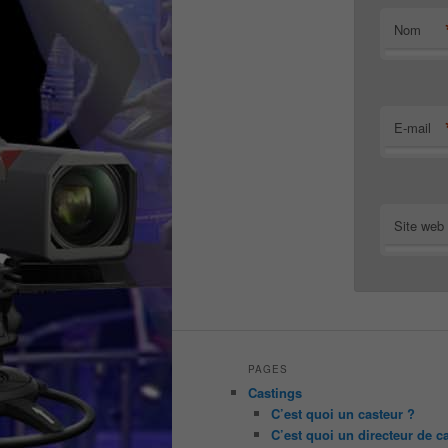
Nom
E-mail
Site web
PAGES
Castings
C’est quoi un casteur ?
C’est quoi un directeur de c