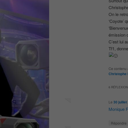
Surtout qu
Christophe
On le ret
‘Coyote’ q
‘Bienvenue
émission o
C’est lui a
Tf1, donne
Ce contenu 
Christophe
6 RÉFLEXION
Le
30 juille
Monique F
Répondre