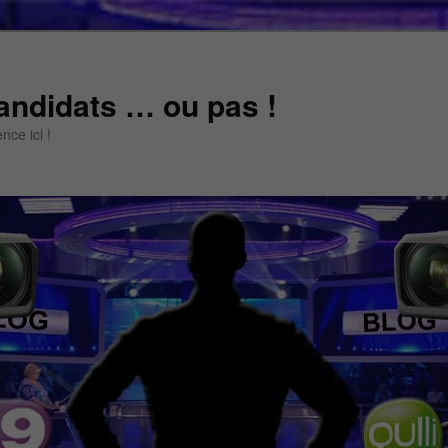
andidats … ou pas !
ce ici !