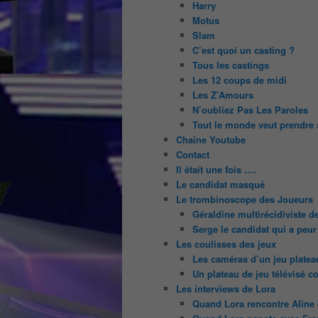
Harry
Motus
Slam
C’est quoi un casting ?
Tous les castings
Les 12 coups de midi
Les Z’Amours
N’oubliez Pas Les Paroles
Tout le monde veut prendre 
Chaine Youtube
Contact
Il était une fois ….
Le candidat masqué
Le trombinoscope des Joueurs
Géraldine multirécidiviste 
Serge le candidat qui a peur
Les coulisses des jeux
Les caméras d’un jeu platea
Un plateau de jeu télévisé c
Les interviews de Lora
Quand Lora rencontre Aline e