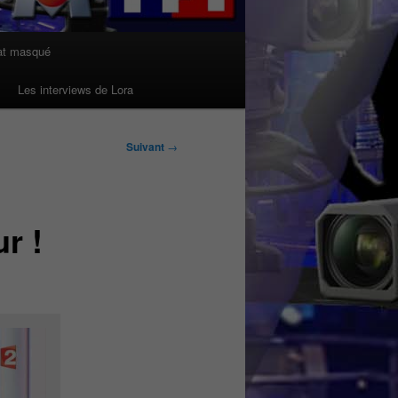
at masqué
Les interviews de Lora
Suivant
→
r !