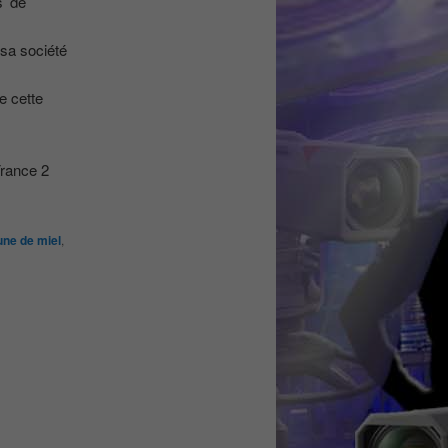
s’ de
sa société
e cette
France 2
une de miel
,