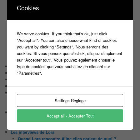
C’est quoi un directeur de casting ?
Cookies
Harry
Motus
Slam
C’est quoi un casting ?
We serve cookies. If you think that's ok, just click
Tous les castings
"Accept all". You can also choose what kind of cookies
Les 12 coups de midi
you want by clicking "Settings". Nous servons des
Les Z’Amours
cookies. Si vous pensez que c'est ok, cliquez simplement
N’oubliez Pas Les Paroles
sur "Accepter tout". Vous pouvez également choisir le
Tout le monde veut prendre sa place
type de cookies que vous souhaitez en cliquant sur
Chaine Youtube
"Paramètres".
Contact
Il était une fois ….
Le candidat masqué
Le trombinoscope des Joueurs
Géraldine multirécidiviste des émissions TV
Settings Reglage
Serge le candidat qui a peur du noir.
Les coulisses des jeux
Accept all - Accepter Tout
Les caméras d’un jeu plateau
Un plateau de jeu télévisé coûte cher, mais pourquoi ?
Les interviews de Lora
Quand Lora rencontre Aline elles parlent de quoi ?