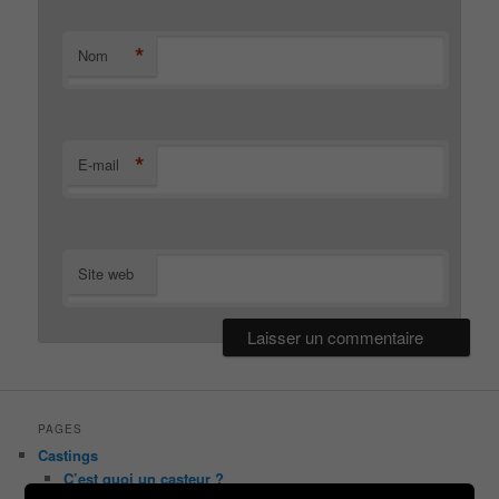
*
Nom
*
E-mail
Site web
PAGES
Castings
C’est quoi un casteur ?