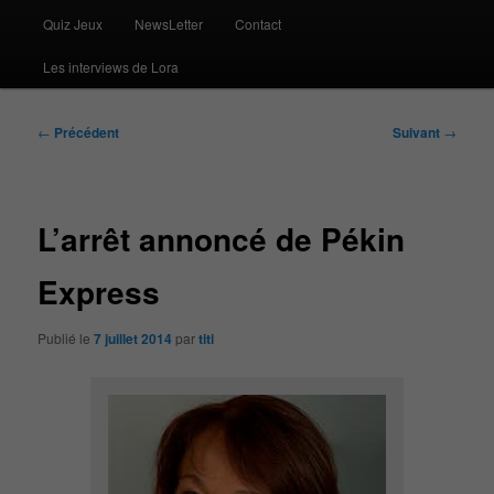
Quiz Jeux
NewsLetter
Contact
Les interviews de Lora
Navigation
←
Précédent
Suivant
→
des
articles
L’arrêt annoncé de Pékin
Express
Publié le
7 juillet 2014
par
titi