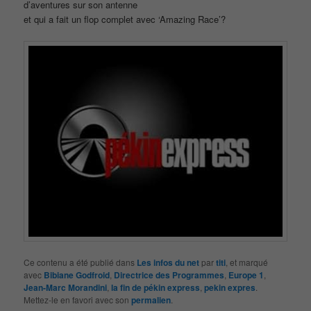
d’aventures sur son antenne
et qui a fait un flop complet avec ‘Amazing Race’?
Ce contenu a été publié dans
Les infos du net
par
titi
, et marqué
avec
Bibiane Godfroid
,
Directrice des Programmes
,
Europe 1
,
Jean-Marc Morandini
,
la fin de pékin express
,
pekin expres
.
Mettez-le en favori avec son
permalien
.