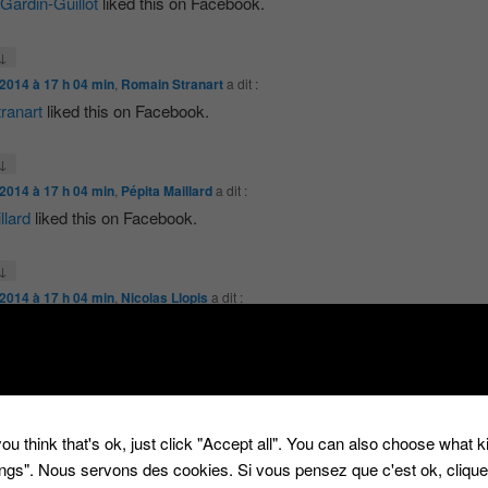
Gardin-Guillot
liked this on Facebook.
↓
t 2014 à 17 h 04 min
,
Romain Stranart
a dit :
ranart
liked this on Facebook.
↓
t 2014 à 17 h 04 min
,
Pépita Maillard
a dit :
llard
liked this on Facebook.
↓
t 2014 à 17 h 04 min
,
Nicolas Llopis
a dit :
opis
liked this on Facebook.
↓
t 2014 à 17 h 04 min
,
Belinda De La Calzada
a dit :
e La Calzada
liked this on Facebook.
ou think that's ok, just click "Accept all". You can also choose what 
tings". Nous servons des cookies. Si vous pensez que c'est ok, cliqu
↓