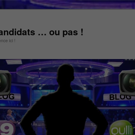
andidats … ou pas !
ce ici !