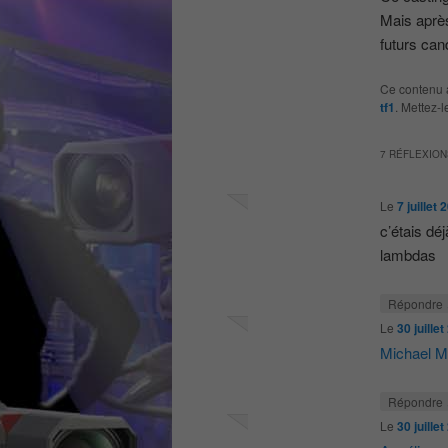
Mais après
futurs can
Ce contenu 
tf1
. Mettez-
7 RÉFLEXION
Le
7 juillet
c’étais dé
lambdas
Répondre
Le
30 juille
Michael M
Répondre
Le
30 juille