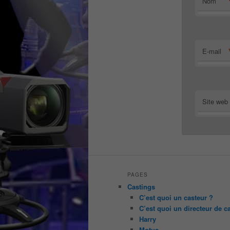
Nom
E-mail
Site web
PAGES
Castings
C’est quoi un casteur ?
C’est quoi un directeur de c
Harry
Motus