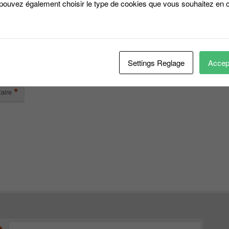
 pouvez également choisir le type de cookies que vous souhaitez en c
er un commentaire
*
se e-mail ne sera pas publiée.
Les champs obligatoires sont indiqués avec
Settings Reglage
Accept
*
aire