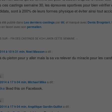
 ces castings semaine 30, les épreuves sportives pour bien vérifier 
didats, sont à 200% de leurs formes physique et éviter ainsi tout acci
a été publié dans
Les derniers castings
par
titi
, et marqué avec
Denis Brogniart
,
le en favori avec son
permalien
.
S SUR «
FIN DES CASTINGS DE KOH LANTA CETTE SEMAINE.
»
 2014 à 10 h 31 min
,
Noel Masson
a dit :
jà du piston pour y aller mais la sa va relever du miracle pour les cand
↓
t 2014 à 17 h 04 min
,
Michael Mike
a dit :
ike
liked this on Facebook.
↓
t 2014 à 17 h 04 min
,
Angélique Gardin-Guillot
a dit :