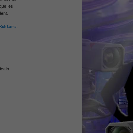
que les
dent.
Koh Lanta
,
idats