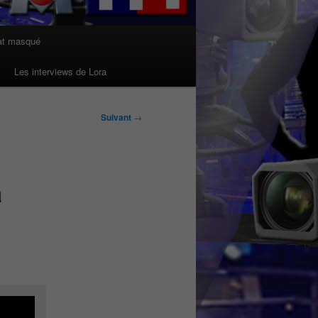
at masqué
Les interviews de Lora
Suivant
→
a