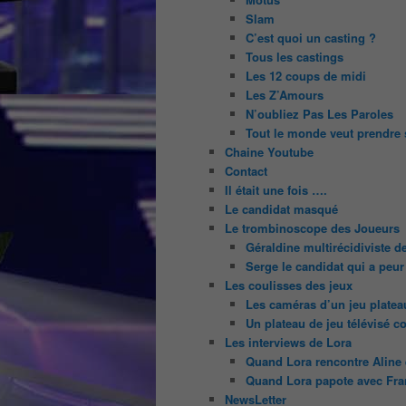
Slam
C’est quoi un casting ?
Tous les castings
Les 12 coups de midi
Les Z’Amours
N’oubliez Pas Les Paroles
Tout le monde veut prendre 
Chaine Youtube
Contact
Il était une fois ….
Le candidat masqué
Le trombinoscope des Joueurs
Géraldine multirécidiviste 
Serge le candidat qui a peur
Les coulisses des jeux
Les caméras d’un jeu platea
Un plateau de jeu télévisé c
Les interviews de Lora
Quand Lora rencontre Aline e
Quand Lora papote avec Fran
NewsLetter