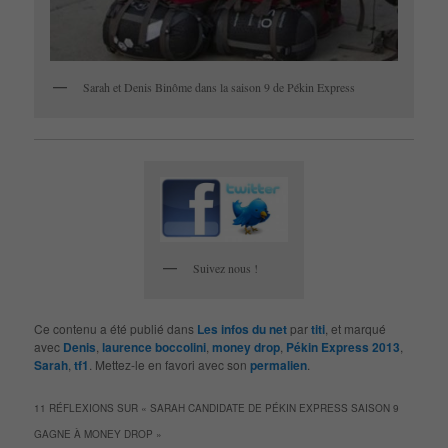
Sarah et Denis Binôme dans la saison 9 de Pékin Express
Suivez nous !
Ce contenu a été publié dans
Les infos du net
par
titi
, et marqué
avec
Denis
,
laurence boccolini
,
money drop
,
Pékin Express 2013
,
Sarah
,
tf1
. Mettez-le en favori avec son
permalien
.
11 RÉFLEXIONS SUR «
SARAH CANDIDATE DE PÉKIN EXPRESS SAISON 9
GAGNE À MONEY DROP
»