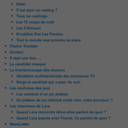
Slam
C’est quoi un casting ?
Tous les castings
Les 12 coups de midi
Les Z’Amours
N’oubliez Pas Les Paroles
Tout le monde veut prendre sa place
Chaine Youtube
Contact
Il était une fois ….
Le candidat masqué
Le trombinoscope des Joueurs
Géraldine multirécidiviste des émissions TV
Serge le candidat qui a peur du noir.
Les coulisses des jeux
Les caméras d’un jeu plateau
Un plateau de jeu télévisé coûte cher, mais pourquoi ?
Les interviews de Lora
Quand Lora rencontre Aline elles parlent de quoi ?
Quand Lora papote avec Franck, ils parlent de quoi ?
NewsLetter