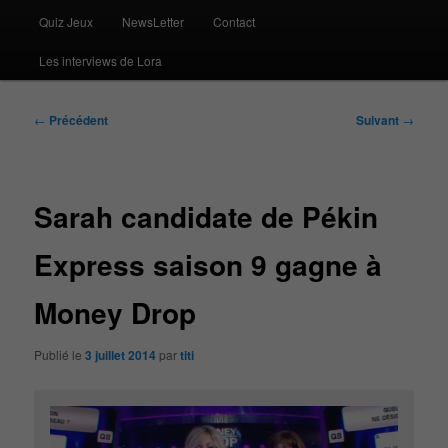
Quiz Jeux
NewsLetter
Contact
Les interviews de Lora
Navigation
←
Précédent
Suivant
→
des
articles
Sarah candidate de Pékin
Express saison 9 gagne à
Money Drop
Publié le
3 juillet 2014
par
titi