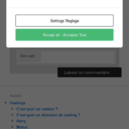
Settings Reglage
*
E-mail
Accept all - Accepter Tout
Site web
PAGES
Castings
C’est quoi un casteur ?
C’est quoi un directeur de casting ?
Harry
Motus