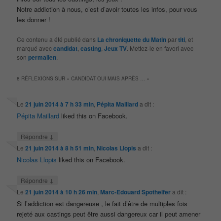
Notre addiction à nous, c’est d’avoir toutes les infos, pour vous
les donner !
Ce contenu a été publié dans
La chroniquette du Matin
par
titi
, et
marqué avec
candidat
,
casting
,
Jeux TV
. Mettez-le en favori avec
son
permalien
.
8 RÉFLEXIONS SUR «
CANDIDAT OUI MAIS APRÈS …
»
Le
21 juin 2014 à 7 h 33 min
,
Pépita Maillard
a dit :
Pépita Maillard
liked this on Facebook.
↓
Répondre
Le
21 juin 2014 à 8 h 51 min
,
Nicolas Llopis
a dit :
Nicolas Llopis
liked this on Facebook.
↓
Répondre
Le
21 juin 2014 à 10 h 26 min
,
Marc-Edouard Spothelfer
a dit :
Si l’addiction est dangereuse , le fait d’être de multiples fois
rejeté aux castings peut être aussi dangereux car il peut amener