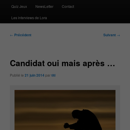
Quiz Jeux
NewsLetter
Contact
Les interviews de Lora
Navigation
←
Précédent
Suivant
→
des
articles
Candidat oui mais après …
Publié le
21 juin 2014
par
titi