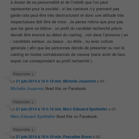
à douter de sa personnalité et de l’intérêt que l’on peut
reprèsenter pour la société ; si les casteurs n’y prennent pas
garde cela peut-être très destructurant et donc une attitude très
respectueuse doit être de mise . Je pense même que pour pas
que les gens se blâme , un profil du candidat recherché prècis
devrait être énoncé au dèbut du casting , voir dans l’annonce ( ex
: candidats sérieux ,ou beaux , ou drôle , ou avec culture
génèrale ) afin que les personnes décide de prèsenter ou non le
casting en toutes connaissances de causes (sans avoir de faux
espoir car correspondant au profil recherchè ) .
↓
Répondre
Le
21 juin 2014 à 16 h 19 min
,
Michelle Jouannon
a dit :
Michelle Jouannon
liked this on Facebook.
↓
Répondre
Le
21 juin 2014 à 16 h 19 min
,
Marc-Edouard Spothelfer
a dit :
Marc-Edouard Spothelfer
liked this on Facebook.
↓
Répondre
Le
21 juin 2014 à 16 h 19 min
,
Pascaline Bovet
a dit :