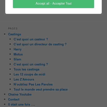
Accept all - Accepter Tout
PAGES
Castings
C’est quoi un casteur ?
C’est quoi un directeur de casting ?
Harry
Motus
Slam
C’est quoi un casting ?
Tous les castings
Les 12 coups de midi
Les Z’Amours
N’oubliez Pas Les Paroles
Tout le monde veut prendre sa place
Chaine Youtube
Contact
Il était une fois ….