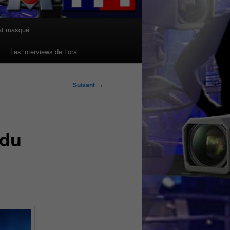
at masqué
Les interviews de Lora
Suivant
→
 du