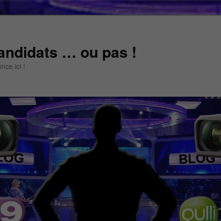
andidats … ou pas !
ce ici !