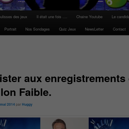
ulisses des jeux
Il était une fois ….
Chaine Youtube
Le candid
Portrait
Nos Sondages
Quiz Jeux
NewsLetter
Contact
ister aux enregistrements
lon Faible.
 mai 2014
par
Huggy