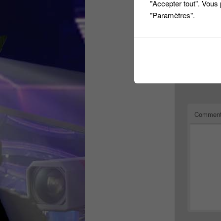
Je tombe s
"Accepter tout". Vous
"Paramètres".
Répondre
Laiss
Votre adres
Comment