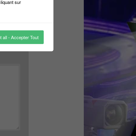
liquant sur
 all - Accepter Tout