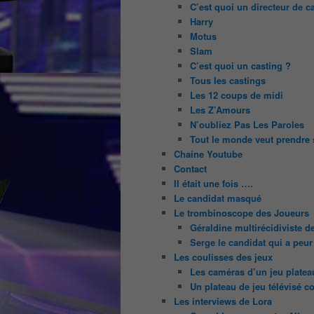
C’est quoi un directeur de c
Harry
Motus
Slam
C’est quoi un casting ?
Tous les castings
Les 12 coups de midi
Les Z’Amours
N’oubliez Pas Les Paroles
Tout le monde veut prendre 
Chaine Youtube
Contact
Il était une fois ….
Le candidat masqué
Le trombinoscope des Joueurs
Géraldine multirécidiviste 
Serge le candidat qui a peur
Les coulisses des jeux
Les caméras d’un jeu platea
Un plateau de jeu télévisé c
Les interviews de Lora