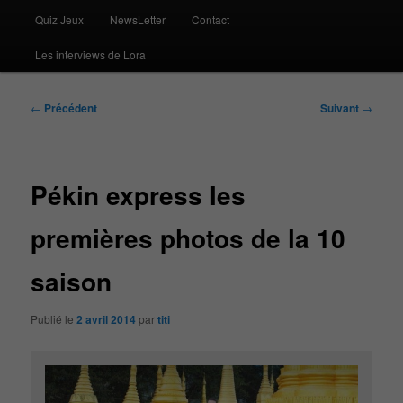
Quiz Jeux
NewsLetter
Contact
Les interviews de Lora
Navigation
←
Précédent
Suivant
→
des
articles
Pékin express les
premières photos de la 10
saison
Publié le
2 avril 2014
par
titi