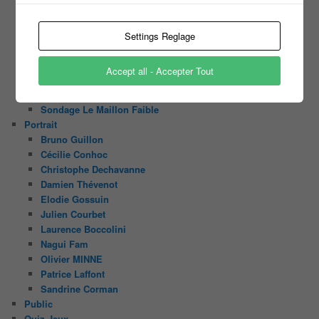
Sondage Koh Lanta Fidji 2017
Sondage Koh Lanta Cambodge 2017
Sondage Koh Lanta
Settings Reglage
Sondages « Bienvenue au Camping »
Sondage Koh Lanta 2016 (2) Thailand
Accept all - Accepter Tout
Sondage Koh Lanta 2016
Face à la Bande
Sondage Le Maillon Faible
Portrait
Bruno Guillon
Cécilie Conhoc
Christophe Dechavanne
Damien Thévenot
Elodie Gossuin
Julien Courbet
Laurence Boccolini
Nagui Fam
Olivier MINNE
Patrice Laffont
Sandrine Corman
Public
Quiz Jeux