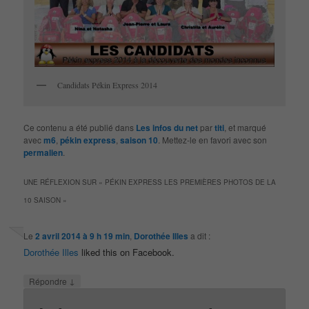
Candidats Pékin Express 2014
Ce contenu a été publié dans
Les infos du net
par
titi
, et marqué
avec
m6
,
pékin express
,
saison 10
. Mettez-le en favori avec son
permalien
.
UNE RÉFLEXION SUR «
PÉKIN EXPRESS LES PREMIÈRES PHOTOS DE LA
10 SAISON
»
Le
2 avril 2014 à 9 h 19 min
,
Dorothée Illes
a dit :
Dorothée Illes
liked this on Facebook.
↓
Répondre