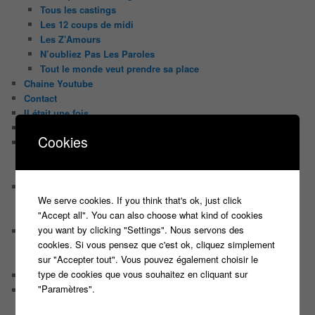
Tous les castings
Les 12 coups de midi
Les Z’Amours
N’oubliez Pas Les Paroles
Tout le monde veut prendre sa place
Chaine Youtube
Contact
Il était une fois ….
Le candidat masqué
Cookies
Le trombinoscope des Joueurs
Géraldine multirécidiviste des émissions TV
Serge le candidat qui a peur du noir.
Les coulisses des jeux
We serve cookies. If you think that's ok, just click
Les caméras d’un jeu plateau
"Accept all". You can also choose what kind of cookies
Un plateau de jeu télévisé coûte cher, mais pourquoi ?
you want by clicking "Settings". Nous servons des
Les interviews de Lora
cookies. Si vous pensez que c'est ok, cliquez simplement
Quand Lora rencontre Aline elles parlent de quoi ?
sur "Accepter tout". Vous pouvez également choisir le
Quand Lora papote avec Franck, ils parlent de quoi ?
type de cookies que vous souhaitez en cliquant sur
NewsLetter
"Paramètres".
Nos Sondages
Sondage Koh Lanta 2018 Le combat des héros