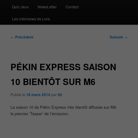
Quiz Jeux
NewsLetter
Contact
Les interviews de Lora
Navigation
←
Précédent
Suivant
→
des
articles
PÉKIN EXPRESS SAISON
10 BIENTÔT SUR M6
Publié le
18 mars 2014
par
titi
La saison 10 de Pékin Express très bientôt diffusée sur M6
le premier ‘Teaser’ de l’émission.