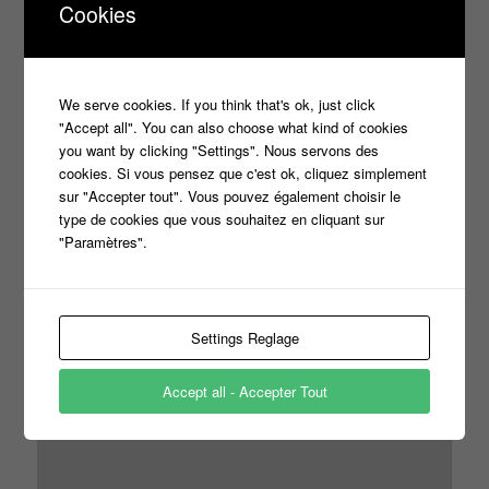
Cookies
↓
Répondre
Laisser un commentaire
We serve cookies. If you think that's ok, just click
Votre adresse e-mail ne sera pas publiée.
Les champs
"Accept all". You can also choose what kind of cookies
*
you want by clicking "Settings". Nous servons des
obligatoires sont indiqués avec
cookies. Si vous pensez que c'est ok, cliquez simplement
sur "Accepter tout". Vous pouvez également choisir le
type de cookies que vous souhaitez en cliquant sur
"Paramètres".
*
Commentaire
Settings Reglage
Accept all - Accepter Tout