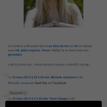
Ce contenu a été publié dans
Les infos du net
par
titi
, et marqué
avec
m6
,
pékin express
,
Teaser
. Mettez-le en favori avec son
permalien
.
2 RÉFLEXIONS SUR «
PÉKIN EXPRESS SAISON 10 BIENTÔT SUR M6
»
Le
18 mars 2014 à 22 h 04 min
,
Michelle Jouannon
a dit :
Michelle Jouannon
liked this on Facebook.
↓
Répondre
Le
19 mars 2014 à 0 h 50 min
,
Victor Gaugry
a dit :
Victor Gaugry
liked this on Facebook.