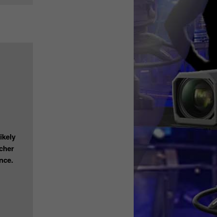
ikely
cher
nce.