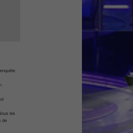
’enquête
n
oi
Nous les
s de