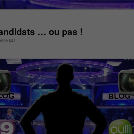
andidats … ou pas !
ce ici !