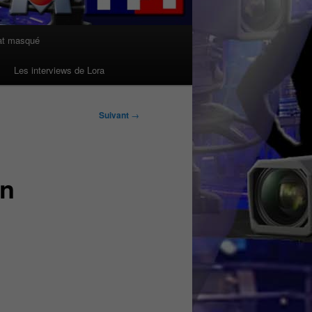
at masqué
Les interviews de Lora
Suivant
→
in