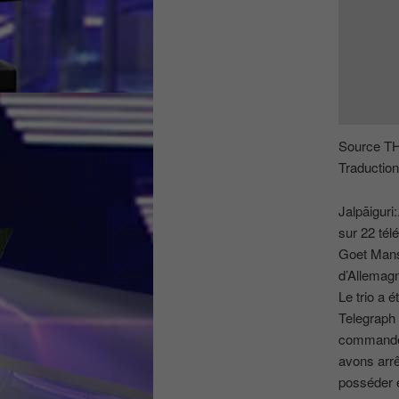
Source TH
Traduction 
Jalpāiguri
sur 22 télé
Goet Mans
d’Allemagn
Le trio a é
Telegraph 
commander 
avons arrê
posséder et