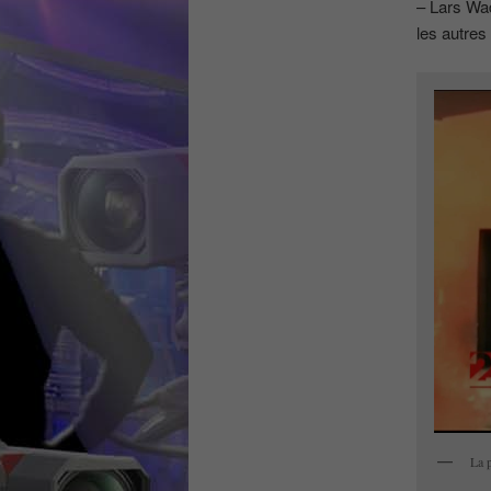
– Lars Wa
les autres
La p