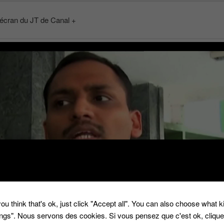
’écran du JT de Canal +
ou think that's ok, just click "Accept all". You can also choose what 
tings". Nous servons des cookies. Si vous pensez que c'est ok, cliqu