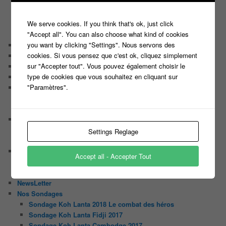
Les 12 coups de midi
Les Z’Amours
We serve cookies. If you think that's ok, just click
N’oubliez Pas Les Paroles
"Accept all". You can also choose what kind of cookies
Tout le monde veut prendre sa place
you want by clicking "Settings". Nous servons des
Chaine Youtube
cookies. Si vous pensez que c'est ok, cliquez simplement
Contact
sur "Accepter tout". Vous pouvez également choisir le
Il était une fois ….
type de cookies que vous souhaitez en cliquant sur
Le candidat masqué
"Paramètres".
Le trombinoscope des Joueurs
Géraldine multirécidiviste des émissions TV
Serge le candidat qui a peur du noir.
Les coulisses des jeux
Les caméras d’un jeu plateau
Settings Reglage
Un plateau de jeu télévisé coûte cher, mais pourquoi ?
Les interviews de Lora
Accept all - Accepter Tout
Quand Lora rencontre Aline elles parlent de quoi ?
Quand Lora papote avec Franck, ils parlent de quoi ?
NewsLetter
Nos Sondages
Sondage Koh Lanta 2018 Le combat des héros
Sondage Koh Lanta Fidji 2017
Sondage Koh Lanta Cambodge 2017