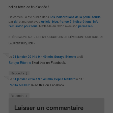
belles fêtes de fin d’année !
Ce contenu a été publié dans
Les indiscrétions de la petite souris
par
titi
, et marqué avec
Article
,
blog
,
france 2
,
indiscrétions
,
info
,
l'émission pour tous
. Mettez-le en favori avec son
permalien
.
2 RÉFLEXIONS SUR «
LES CHRONIQUEURS DE ‘L’ÉMISSION POUR TOUS’ DE
LAURENT RUQUIER
»
Le
31 janvier 2014 à 9 h 49 min
,
Soraya Etienne
a dit :
Soraya Etienne
liked this on Facebook.
↓
Répondre
Le
31 janvier 2014 à 9 h 49 min
,
Pépita Maillard
a dit :
Pépita Maillard
liked this on Facebook.
↓
Répondre
Laisser un commentaire