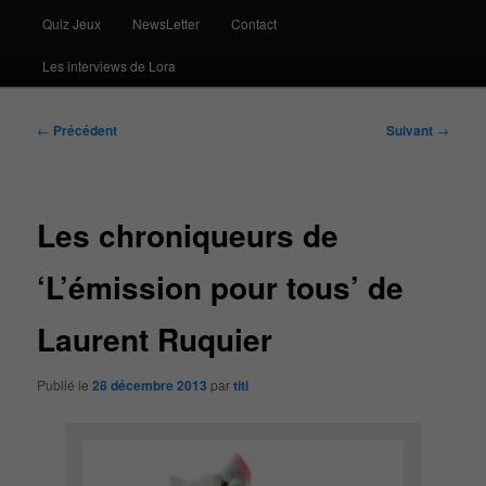
Quiz Jeux
NewsLetter
Contact
Les interviews de Lora
Navigation
←
Précédent
Suivant
→
des
articles
Les chroniqueurs de
‘L’émission pour tous’ de
Laurent Ruquier
Publié le
28 décembre 2013
par
titi