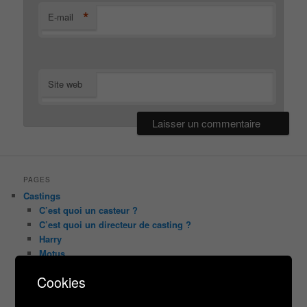
*
E-mail
Site web
PAGES
Castings
C’est quoi un casteur ?
C’est quoi un directeur de casting ?
Harry
Motus
Slam
Cookies
C’est quoi un casting ?
Tous les castings