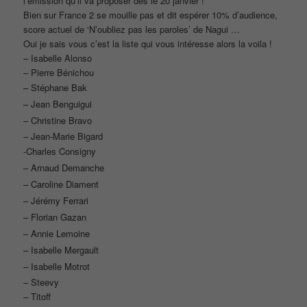
l’émission qu’il va proposer dès le 20 janvier !
Bien sur France 2 se mouille pas et dit espérer 10% d’audience,
score actuel de ‘N’oubliez pas les paroles’ de Nagui …
Oui je sais vous c’est la liste qui vous intéresse alors la voila !
– Isabelle Alonso
– Pierre Bénichou
– Stéphane Bak
– Jean Benguigui
– Christine Bravo
– Jean-Marie Bigard
-Charles Consigny
– Arnaud Demanche
– Caroline Diament
– Jérémy Ferrari
– Florian Gazan
– Annie Lemoine
– Isabelle Mergault
– Isabelle Motrot
– Steevy
– Titoff