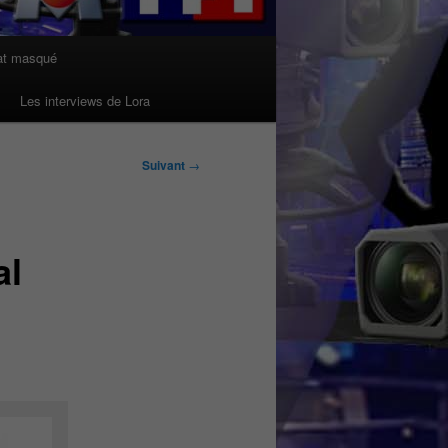
at masqué
Les interviews de Lora
Suivant
→
al