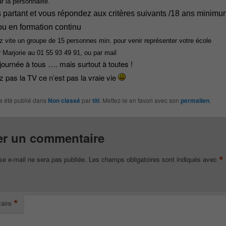
r la personnalité.
 partant et vous répondez aux critères suivants /18 ans minimu
u en formation continu
z vite un groupe de 15 personnes min. pour venir représenter votre école
r Marjorie au 01 55 93 49 91, ou par mail
 journée à tous …. mais surtout à toutes !
ez pas la TV ce n’est pas la vraie vie
a été publié dans
Non classé
par
titi
. Mettez-le en favori avec son
permalien
.
er un commentaire
*
se e-mail ne sera pas publiée.
Les champs obligatoires sont indiqués avec
*
aire