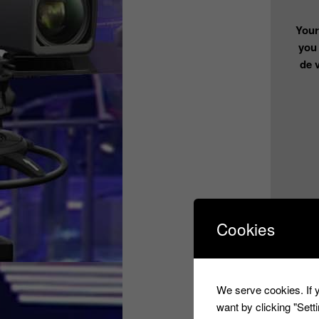
Your
you
de 
Cookies
Mais aussi
We serve cookies. If y
want by clicking "Set