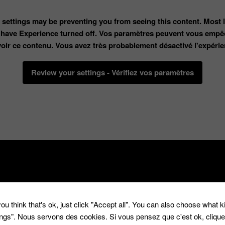
 settings may be preventing you from seeing this content. Most l
 have Experience turned off. Vos paramètres peuvent vous empê
voir ce contenu. Vous avez très probablement désactivé l'expérie
Review your settings - Vérifiez vos paramètres
 comment vous inscrire ! :
ou think that's ok, just click "Accept all". You can also choose what 
Vous êtes étudiants ?
tings". Nous servons des cookies. Si vous pensez que c'est ok, cliqu