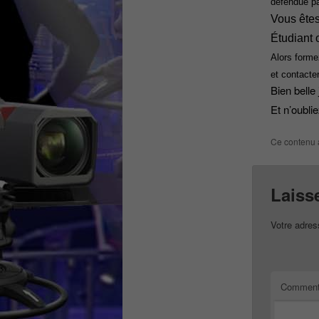
défendue pa
Vous êtes
Étudiant
o
Alors forme
et contacte
Bien belle
Et n’oubli
Ce contenu 
Laiss
Votre adres
Comment