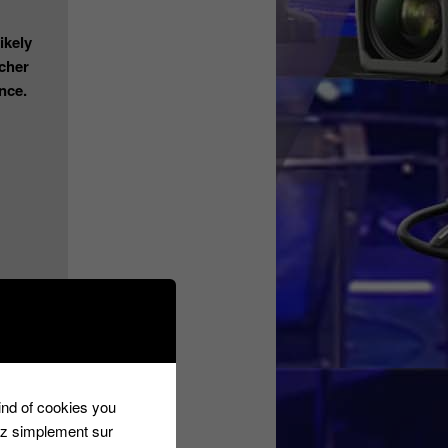
ikely
cher
nce.
kind of cookies you
ez simplement sur