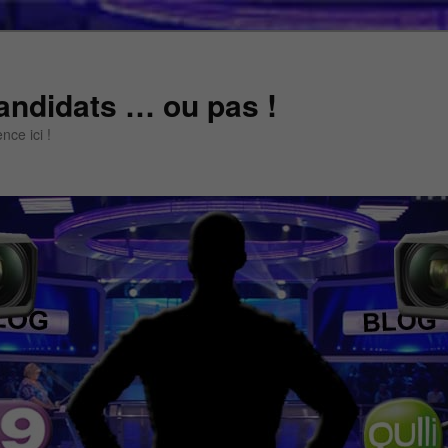
andidats … ou pas !
ce ici !